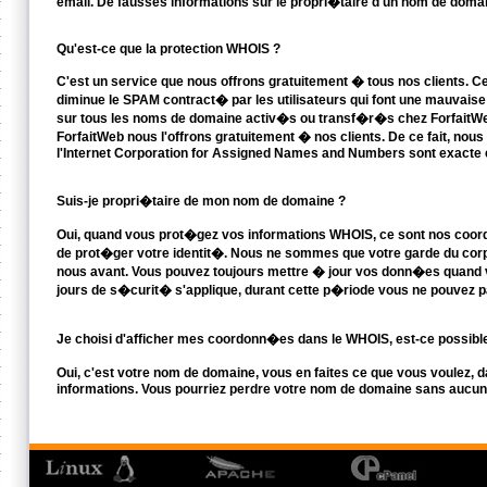
email. De fausses informations sur le propri�taire d'un nom de domai
Qu'est-ce que la protection WHOIS ?
C'est un service que nous offrons gratuitement � tous nos clients. 
diminue le SPAM contract� par les utilisateurs qui font une mauvaise 
sur tous les noms de domaine activ�s ou transf�r�s chez ForfaitWeb
ForfaitWeb nous l'offrons gratuitement � nos clients. De ce fait, n
l'Internet Corporation for Assigned Names and Numbers sont exacte e
Suis-je propri�taire de mon nom de domaine ?
Oui, quand vous prot�gez vos informations WHOIS, ce sont nos coord
de prot�ger votre identit�. Nous ne sommes que votre garde du corps
nous avant. Vous pouvez toujours mettre � jour vos donn�es quand vou
jours de s�curit� s'applique, durant cette p�riode vous ne pouvez p
Je choisi d'afficher mes coordonn�es dans le WHOIS, est-ce possibl
Oui, c'est votre nom de domaine, vous en faites ce que vous voulez, dan
informations. Vous pourriez perdre votre nom de domaine sans aucun