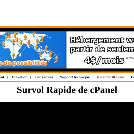
ent
|
Activation
|
Liens utiles
|
Support technique
|
Garantie 30 jours
|
C
Survol Rapide de cPanel